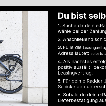
Du bist sel
1. Suche dir dein e:
wähle bei der Zahlu
2. Anschließend schic
3.
Fülle die
Leasinganfra
Adress lautet:
selbstst
4. Als nächstes erfo
positiv ausfällt, be
Leasingvertrag.
5. Für dein e:Raddar 
Schicke den untersc
6. Sobald du dein e:R
Lieferbestätigung au